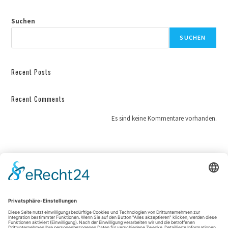
Suchen
SUCHEN
Recent Posts
Recent Comments
Es sind keine Kommentare vorhanden.
© Miller Grader GmbH